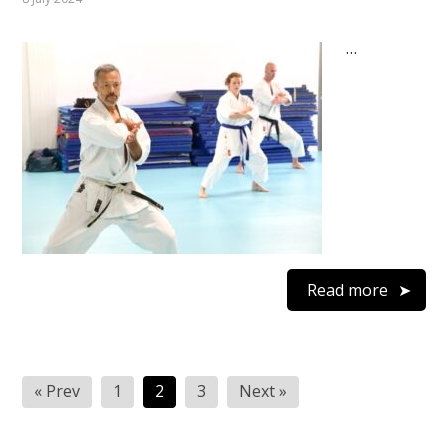
…
Read more
Posts
« Prev
1
2
3
Next »
pagination